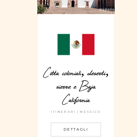
Citta coloniali, deserti,
sierre e Baja
California
ITINERARI
MESSICO
DETTAGLI