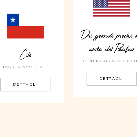
Dai grandi parchi al
costa del Pacifico
Cile
ITINERARI
STATI UNI
DOVE SIAMO STATI
DETTAGLI
DETTAGLI