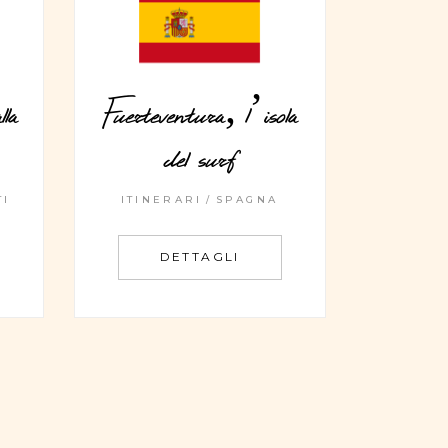
la
Fuerteventura, l’isola
del surf
TI
ITINERARI
SPAGNA
DETTAGLI