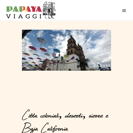
Citta coloniali, deserti, sierre e
Baja California