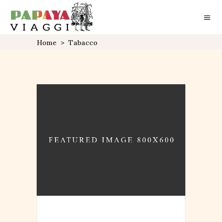
Home
>
Tabacco