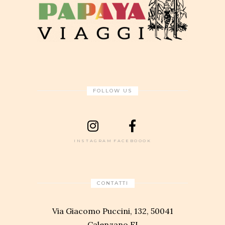
FOLLOW US
INSTAGRAM
FACEBOOOK
CONTATTI
Via Giacomo Puccini, 132, 50041
Calenzano FI