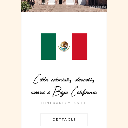
Citta coloniali, deserti,
sierre e Baja California
ITINERARI
MESSICO
DETTAGLI