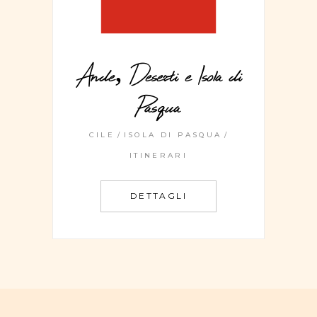
Ande, Deserti e Isola di
Pasqua
CILE
ISOLA DI PASQUA
ITINERARI
DETTAGLI