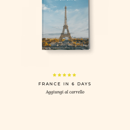
£
Valutato
5.00
su 5
FRANCE IN 6 DAYS
Aggiungi al carrello