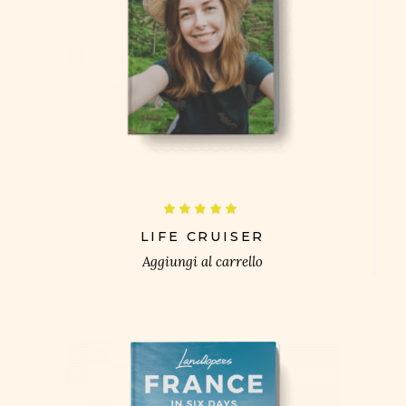
£
Valutato
5.00
su 5
LIFE CRUISER
Aggiungi al carrello