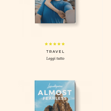
£
Valutato
5.00
su 5
TRAVEL
Leggi tutto