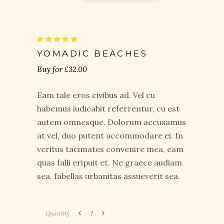
Valutato
1
5.00
su 5
YOMADIC BEACHES
su
base
£
32.00
di
recensioni
Eam tale eros civibus ad. Vel cu
habemus iudicabit referrentur, cu est
autem omnesque. Dolorum accusamus
at vel, duo putent accommodare ei. In
veritus tacimates convenire mea, eam
quas falli eripuit et. Ne graece audiam
sea, fabellas urbanitas assueverit sea.
Quantity