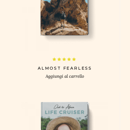
£
Valutato
5.00
su 5
ALMOST FEARLESS
Aggiungi al carrello