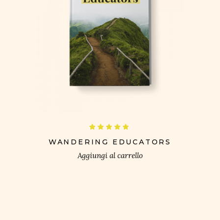
£
Valutato
5.00
su 5
WANDERING EDUCATORS
Aggiungi al carrello