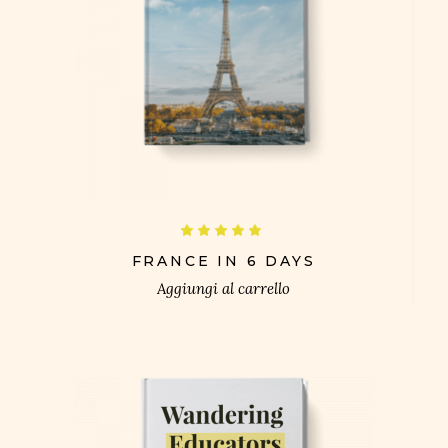
£
Valutato
5.00
su 5
FRANCE IN 6 DAYS
Aggiungi al carrello