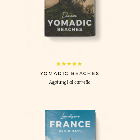
£
Valutato
5.00
su 5
YOMADIC BEACHES
Aggiungi al carrello