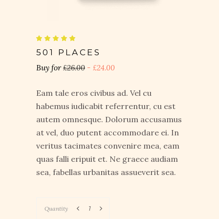
Valutato
2
5.00
su 5
501 PLACES
su
base
£
26.00
£
24.00
di
recensioni
Eam tale eros civibus ad. Vel cu
habemus iudicabit referrentur, cu est
autem omnesque. Dolorum accusamus
at vel, duo putent accommodare ei. In
veritus tacimates convenire mea, eam
quas falli eripuit et. Ne graece audiam
sea, fabellas urbanitas assueverit sea.
Quantity