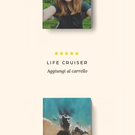
£
Valutato
5.00
su 5
LIFE CRUISER
Aggiungi al carrello