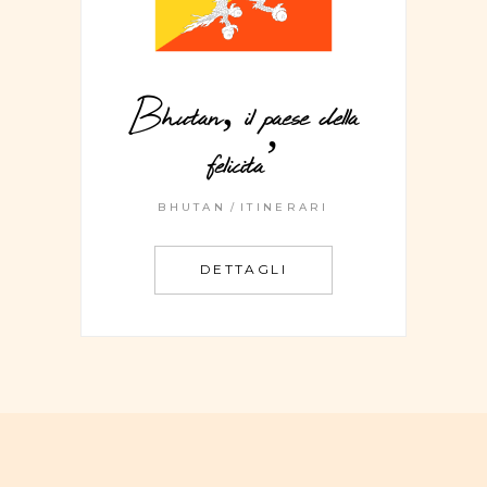
Bhutan, il paese della
felicita’
BHUTAN
ITINERARI
DETTAGLI