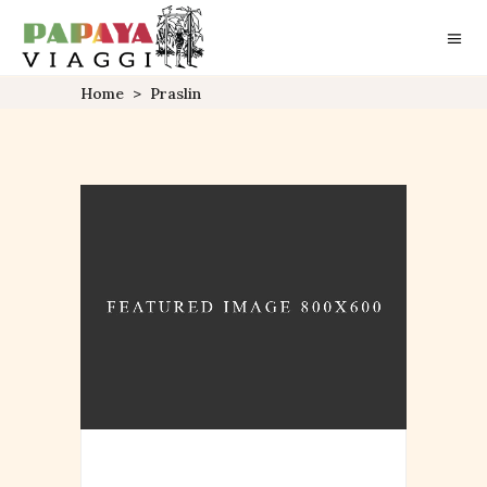
Home
>
Praslin