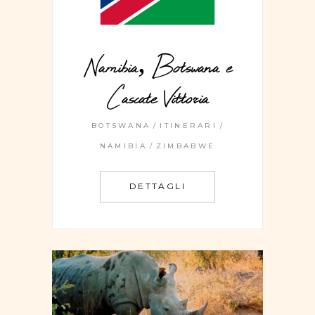
Namibia, Botswana e
Cascate Vittoria
BOTSWANA
ITINERARI
NAMIBIA
ZIMBABWE
DETTAGLI