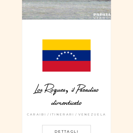
Los Roques, il Paradiso
dimenticato
CARAIBI
ITINERARI
VENEZUELA
DETTAGLI