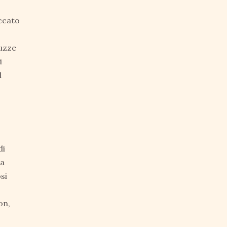
occato
iuzze
i
l
di
ta
si
on,