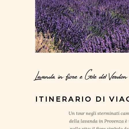
Lavanda in fiore e Gole del Verdon
ITINERARIO DI VIA
Un tour negli sterminati camp
della lavanda in Provenza è 
nella vita; il fiore simbolo 