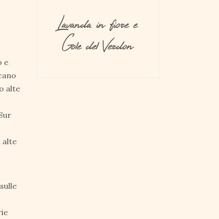
Lavanda in fiore e
Gole del Verdon
o e
ccano
o alte
 Sur
 alte
sulle
rie