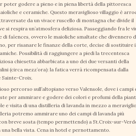
 poter godere a pieno e in piena libertà della pittoresca
aioliche e ceramiche. Questo meraviglioso villaggio è arr
raversate da un vivace ruscello di montagna che divide il
 si respira un’atmosfera deliziosa. Passeggiando fra le v
he di faïences, ovvero le maioliche smaltate che divennero d
o, per risanare le finanze della corte, decise di sostituire i
miche. Possibilità di raggiungere a piedi la trecentesca
iosa chiesetta abbarbicata a uno dei due versanti della
ini (circa mezz’ora): la fatica verrà ricompensata dalla
e Sainte-Croix.
oso percorso sull’altopiano verso Valensole, dove i campi 
oste per ammirare e godere dei colori e profumi della pian
e e visita di una distilleria di lavanda in mezzo a meraviglio
istilleria potremo ammirare uno dei campi di lavanda più
el con breve sosta (tempo permettendo) a St.Croix-sur-Verd
a una bella vista. Cena in hotel e pernottamento.