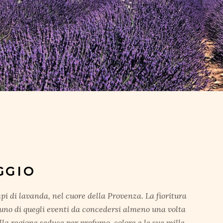
GGIO
i di lavanda, nel cuore della Provenza. La fioritura
uno di quegli eventi da concedersi almeno una volta
della regione seduce per profumo, colore e le sue mille