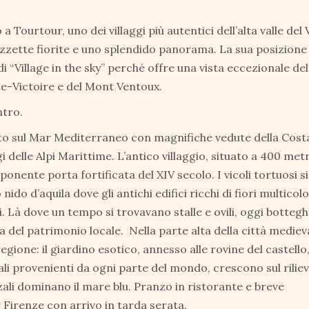
 Tourtour, uno dei villaggi più autentici dell’alta valle del 
iazzette fiorite e uno splendido panorama. La sua posizione
Village in the sky” perché offre una vista eccezionale del
te-Victoire e del Mont Ventoux.
ntro.
cato sul Mar Mediterraneo con magnifiche vedute della Cost
i delle Alpi Marittime. L’antico villaggio, situato a 400 metr
ponente porta fortificata del XIV secolo. I vicoli tortuosi si
do d’aquila dove gli antichi edifici ricchi di fiori multicolo
 Là dove un tempo si trovavano stalle e ovili, oggi bottegh
za del patrimonio locale. Nella parte alta della città medieva
regione: il giardino esotico, annesso alle rovine del castello
ali provenienti da ogni parte del mondo, crescono sul rilie
zali dominano il mare blu. Pranzo in ristorante e breve
Firenze con arrivo in tarda serata.