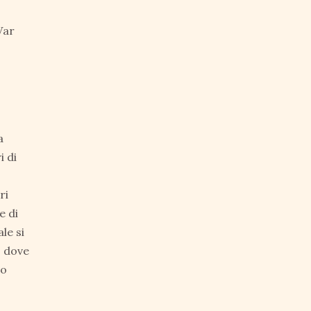
Var
a
i di
ri
e di
le si
, dove
vo