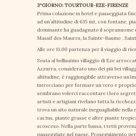
3°GIORNO: TOURTOUR-EZE-FIRENZE
Prima colazione in hotel e passeggiata fino a
ad un’altitudine di 635 mt, con fontane, p
dominante ha guadagnato il soprannome di “
Massif des Maures, la Sainte-Baume , Sain
Alle ore 11.00 partenza per il viaggio di rie
Sosta al bellissimo villaggio di Eze arroc
Azzurra, considerato uno dei più bei villagg
altitudine, è raggiungibile attraverso un’im
intrecciano per formare un vero e proprio ni
sembrano volerci raccontare i loro segreti.
artisti e artigiani rivelano tutta la ricchez
trova un sito naturale ineguagliabile nella 
cactus, piante grasse e altre piante tropic
scosceso. Nella parte bassa, i tetti proven
passeggiate nel paese. Proseguimento per 