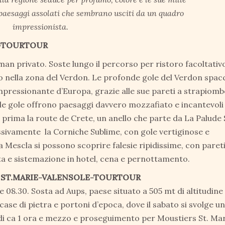
e paesaggi assolati che sembrano usciti da un quadro
impressionista.
N-TOURTOUR
man privato. Soste lungo il percorso per ristoro facoltativ
o nella zona del Verdon. Le profonde gole del Verdon spa
impressionante d’Europa, grazie alle sue pareti a strapiomb
 le gole offrono paesaggi davvero mozzafiato e incantevoli
o prima la route de Crete, un anello che parte da La Palude
ssivamente la Corniche Sublime, con gole vertiginose e
 Mescla si possono scoprire falesie ripidissime, con pareti
ta e sistemazione in hotel, cena e pernottamento.
 ST.MARIE-VALENSOLE-TOURTOUR
e 08.30. Sosta ad Aups, paese situato a 505 mt di altitudine 
case di pietra e portoni d’epoca, dove il sabato si svolge un
di ca 1 ora e mezzo e proseguimento per Moustiers St. Ma