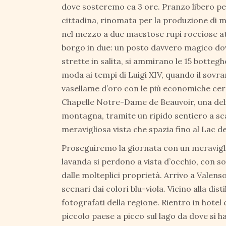
dove sosteremo ca 3 ore. Pranzo libero per
cittadina, rinomata per la produzione di m
nel mezzo a due maestose rupi rocciose att
borgo in due: un posto davvero magico dove
strette in salita, si ammirano le 15 botteg
moda ai tempi di Luigi XIV, quando il sovran
vasellame d’oro con le più economiche cera
Chapelle Notre-Dame de Beauvoir, una deliz
montagna, tramite un ripido sentiero a scal
meravigliosa vista che spazia fino al Lac d
Proseguiremo la giornata con un meravigli
lavanda si perdono a vista d’occhio, con s
dalle molteplici proprietà. Arrivo a Valensol
scenari dai colori blu-viola. Vicino alla d
fotografati della regione. Rientro in hot
piccolo paese a picco sul lago da dove si h