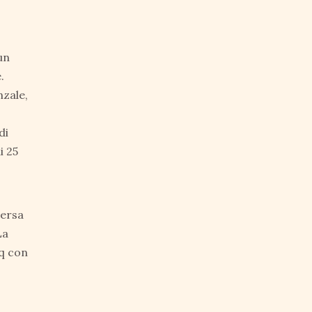
un
.
nzale,
di
i 25
mersa
La
mq con