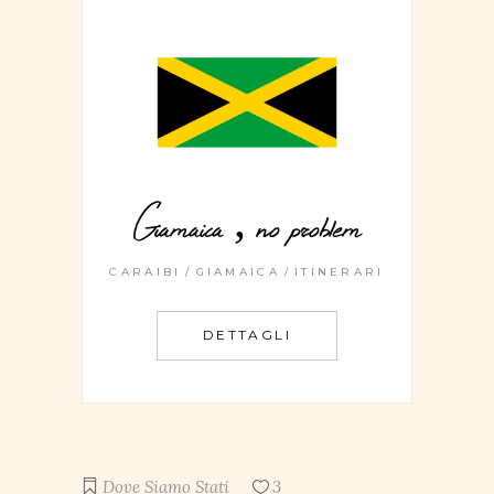
Giamaica , no problem
CARAIBI
GIAMAICA
ITINERARI
DETTAGLI
Dove Siamo Stati
3