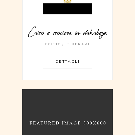
Cairo e crociera in dahabeya
EGITTO
ITINERARI
DETTAGLI