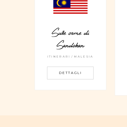
Sulle orme di
Sandokan
ITINERARI
MALESIA
DETTAGLI