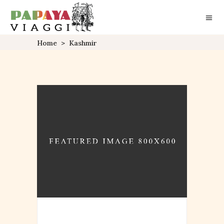
Home
>
Kashmir